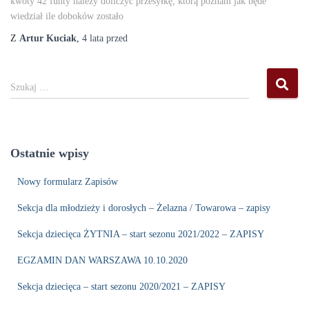
kwoty 42 funty nalezy doliczyć przesyłkę, którą poznam jak będe
wiedział ile doboków zostało
Z
Artur Kuciak
,
4 lata
przed
S
Szukaj …
z
u
k
a
Ostatnie wpisy
j
:
Nowy formularz Zapisów
Sekcja dla młodzieży i dorosłych – Żelazna / Towarowa – zapisy
Sekcja dziecięca ŻYTNIA – start sezonu 2021/2022 – ZAPISY
EGZAMIN DAN WARSZAWA 10.10.2020
Sekcja dziecięca – start sezonu 2020/2021 – ZAPISY